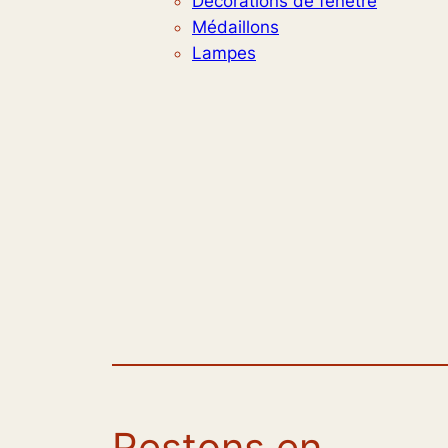
Décorations de fenêtre
Médaillons
Lampes
Restons en