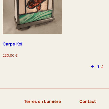
Carpe Koï
230,00
€
←
1
2
Terres en Lumière
Contact