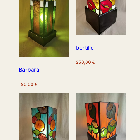
bertille
250,00
€
Barbara
190,00
€