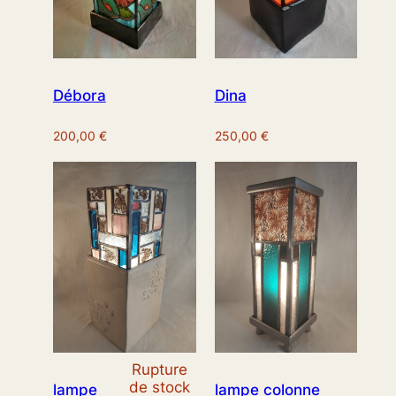
Débora
Dina
200,00
€
250,00
€
Rupture
de stock
lampe
lampe colonne