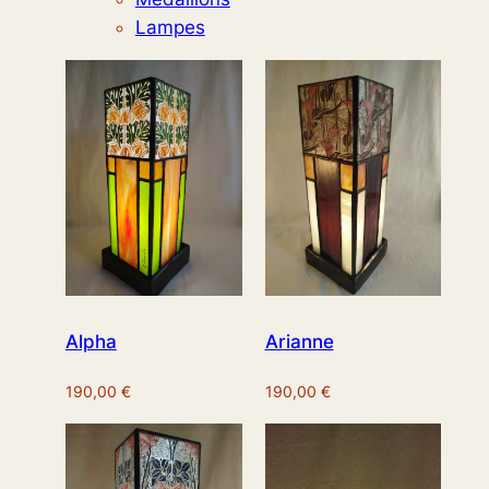
Lampes
Alpha
Arianne
190,00
€
190,00
€