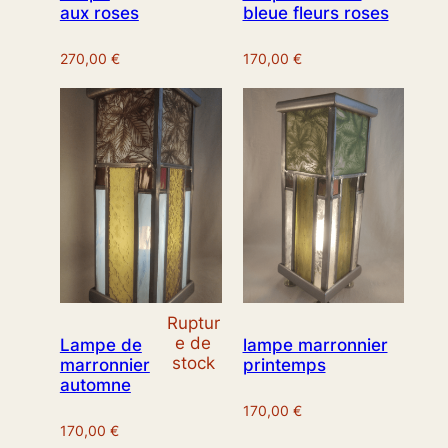
aux roses
bleue fleurs roses
270,00
€
170,00
€
Ruptur
e de
Lampe de
lampe marronnier
stock
marronnier
printemps
automne
170,00
€
170,00
€