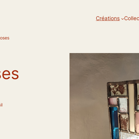
Créations
Colle
roses
ses
il