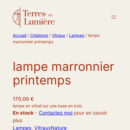
Accueil
/
Créations
/
Vitraux
/
Lampes
/ lampe
marronnier printemps
lampe marronnier
printemps
170,00
€
lampe en vitrail sur une base en bois
En stock
-
Contactez moi
pour en savoir
plus
Lampes
, 
Vitraux
Nature