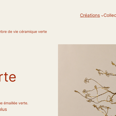
Créations
Colle
rbre de vie céramique verte
rte
ue émaillée verte.
plus