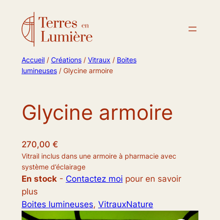
Accueil
/
Créations
/
Vitraux
/
Boites
lumineuses
/ Glycine armoire
Glycine armoire
270,00
€
Vitrail inclus dans une armoire à pharmacie avec
système d’éclairage
En stock
-
Contactez moi
pour en savoir
plus
Boites lumineuses
, 
Vitraux
Nature